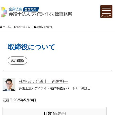
ホーム
/
弁護士コラム
/
取締役について
取締役について
#組織論
執筆者：弁護士 西村裕一
弁護士法人デイライト法律事務所 パートナー弁護士
更新日:2025年5月20日
目次
[
非表示
]