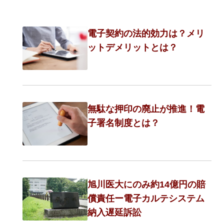
電子契約の法的効力は？メリ
ットデメリットとは？
無駄な押印の廃止が推進！電
子署名制度とは？
旭川医大にのみ約14億円の賠
償責任ー電子カルテシステム
納入遅延訴訟