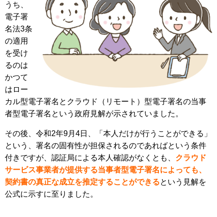
うち、
電子署
名法3条
の適用
を受け
るのは
かつて
はロー
カル型電子署名とクラウド（リモート）型電子署名の当事
者型電子署名という政府見解が示されていました。
その後、令和2年9月4日、「本人だけが行うことができる」
という、署名の固有性が担保されるのであればという条件
付きですが、認証局による本人確認がなくとも、
クラウド
サービス事業者が提供する当事者型電子署名によっても、
契約書の真正な成立を推定することができる
という見解を
公式に示すに至りました。