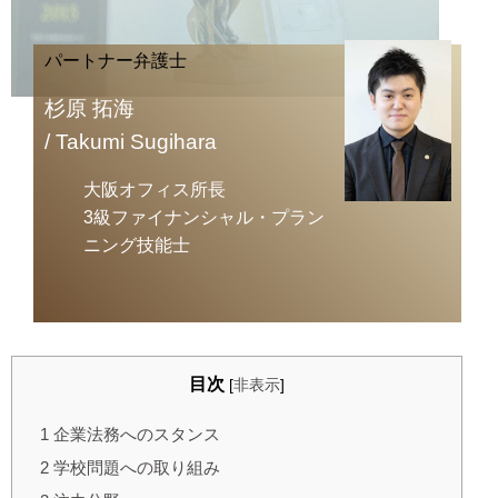
パートナー弁護士
杉原 拓海
/ Takumi Sugihara
大阪オフィス所長
3級ファイナンシャル・プラン
ニング技能士
目次
[
非表示
]
1
企業法務へのスタンス
2
学校問題への取り組み