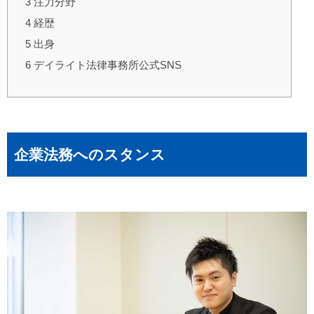
3
注力分野
4
経歴
5
出身
6
デイライト法律事務所公式SNS
企業法務へのスタンス