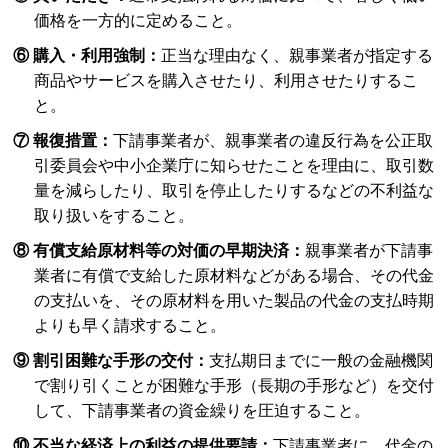
価格を一方的に定めること。
⑥ 購入・利用強制：
正当な理由なく、親事業者が指定する
商品やサービスを購入させたり、利用させたりするこ
と。
⑦ 報復措置：
下請事業者が、親事業者の違反行為を公正取
引委員会や中小企業庁に知らせたことを理由に、取引数
量を減らしたり、取引を停止したりするなどの不利益な
取り扱いをすること。
⑧ 有償支給原材料等の対価の早期決済：
親事業者が下請事
業者に有償で支給した原材料などがある場合、その代金
の支払いを、その原材料を用いた製品の代金の支払時期
よりも早く請求すること。
⑨ 割引困難な手形の交付：
支払期日までに一般の金融機関
で割り引くことが困難な手形（長期の手形など）を交付
して、下請事業者の資金繰りを圧迫すること。
⑩ 不当な経済上の利益の提供要請：
下請事業者に、代金の