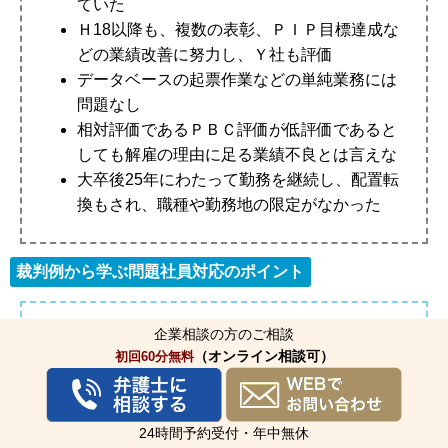
ていた
Ｈ18以降も、複数の表彰、ＰＩＰ目標達成な
どの業績改善に努力し、Ｙ社も評価
データベースの起票作業などの単純業務には
問題なし
相対評価であるＰＢＣ評価が低評価であると
しても解雇の理由に足る業績不良とは言えな
大卒後25年にわたって勤務を継続し、配置転
換もされ、職種や勤務地の限定がなかった
裁判例から学ぶ問題社員対応のポイント
企業相談の方のご相談
この能力不足が問題となった事例において、裁判所は
（オンライン相談可）
初回60分無料
労働者の業績評価の手法と業務改善の努力の有無を検
討しています。
【裁判所の判断】
24時間予約受付・年中無休