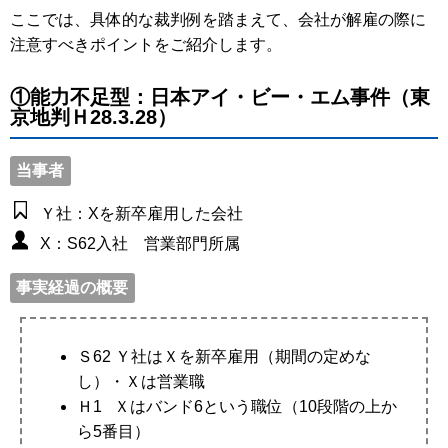
ここでは、具体的な裁判例を踏まえて、会社が解雇の際に
注意すべきポイントをご紹介します。
①能力不足型：日本アイ・ビー・エム事件（東
京地判Ｈ28.3.28）
当事者
Ｙ社：Xを新卒雇用した会社
X：S62入社 営業部門所属
事実経過の概要
Ｓ62 Ｙ社はＸを新卒雇用（期間の定めな
し）・Ｘは営業職
Ｈ1 Ｘはバンド6という職位（10段階の上か
ら5番目）