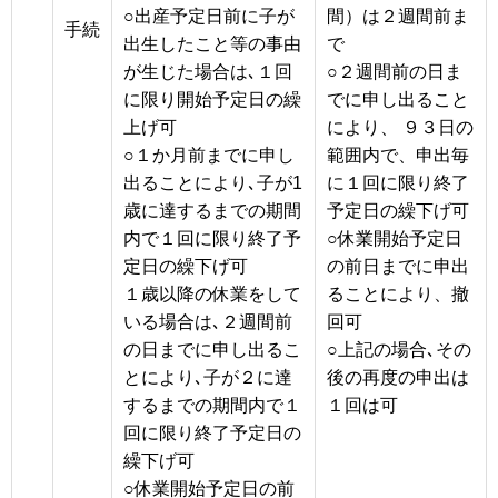
○出産予定日前に子が
間）は２週間前ま
手続
出生したこと等の事由
で
が生じた場合は､１回
○２週間前の日ま
に限り開始予定日の繰
でに申し出ること
上げ可
により、 ９３日の
○１か月前までに申し
範囲内で、申出毎
出ることにより､子が1
に１回に限り終了
歳に達するまでの期間
予定日の繰下げ可
内で１回に限り終了予
○休業開始予定日
定日の繰下げ可
の前日までに申出
１歳以降の休業をして
ることにより、撤
いる場合は､２週間前
回可
の日までに申し出るこ
○上記の場合､その
とにより､子が２に達
後の再度の申出は
するまでの期間内で１
１回は可
回に限り終了予定日の
繰下げ可
○休業開始予定日の前