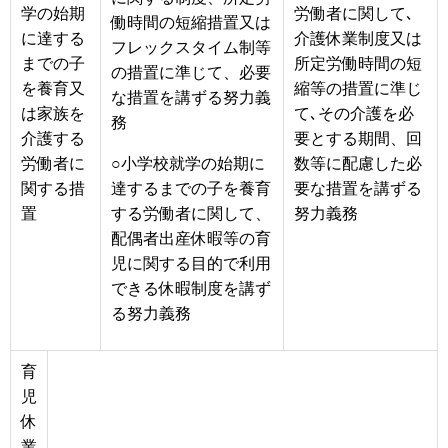
学の始期
労働者に関して､
働時間の短縮措置又は
に達する
介護休業制度又は
フレックスタイム制等
までの子
所定労働時間の短
の措置に準じて、必要
を養育又
縮等の措置に準じ
な措置を講ずる努力義
は家族を
て､その介護を必
務
介護する
要とする期間、回
労働者に
○小学校就学の始期に
数等に配慮した必
関する措
達するまでの子を養育
要な措置を講ずる
置
する労働者に関して、
努力義務
配偶者出産休暇等の育
児に関する目的で利用
できる休暇制度を講ず
る努力義務
育
児
休
業