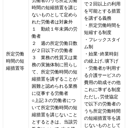
労働者のうち所定労働
で２回以上の利用
時間の短縮措置を講じ
を可能とする措置
ないものとして定めら
を講ずる義務
れた労働者は対象外
・所定労働時間を
１ 勤続１年未満の労
短縮する制度
働者
・フレックスタイ
２ 週の所定労働日数
ム制
が２日以下の労働者
所定労働
・始業･終業時刻
３ 業務の性質又は業
時間の短
の繰上げ､壙下げ
務の実施体制に照らし
縮措置等
・労働者が利用す
て、所定労働時間の短
る介護サービスの
縮措置を講ずることが
費用の助成その他
困難と認められる業務
これに準ずる制度
に従事する労働者
ただし､労使協定
○上記３の労働者につ
で以下の労働者の
いて所定労働時間の短
うち所定労働時間
縮措置を講じないこと
の短縮措置等を講
とするときは、当該労
じないものとして