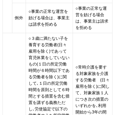
○事業の正常な運
○事業の正常な運営を
営を妨げる場合
例外
妨げる場合は、事業主
は、事業主は請求
は請求を拒める
を拒める
○３歳に満たない子を
養育する労働者(日々
雇用を除く)であって
育児休業をしていない
もの(１日の所定労働
○常時介護を要す
時間が６時間以下であ
る対象家族を介護
る労働者を除く)に関
する労働者 (日々
して､１日の所定労働
雇用を除く)に関し
時間を原則として６時
て、対象家族１人
間とする措置を含む措
につき次の措置の
置を講ずる義務ただ
いずれかを､利用
し､労使協定で以下の
開始から3年の間