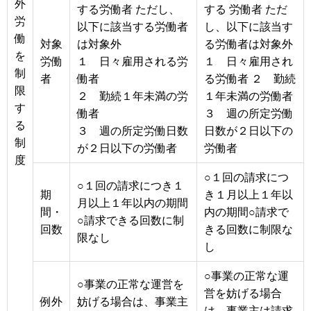
外
する労働者 ただし、
する 労働者 ただ
労
以下に該当する労働者
し、以下に該当す
働
対象
は対象外
る労働者は対象外
を
労働
１ 日々雇用される労
１ 日々雇用され
制
者
働者
る労働者 ２ 勤続
限
２ 勤続１年未満の労
１年未満の労働者
す
働者
３ 週の所定労働
る
３ 週の所定労働日数
日数が２日以下の
制
が２日以下の労働者
労働者
度
○１回の請求につ
○１回の請求につき１
期
き１月以上１年以
月以上１年以内の期間
間・
内の期間○請求で
○請求できる回数に制
回数
きる回数に制限な
限なし
し
○事業の正常な運
○事業の正常な運営を
営を妨げる場合
例外
妨げる場合は、事業主
は、事業主は請求