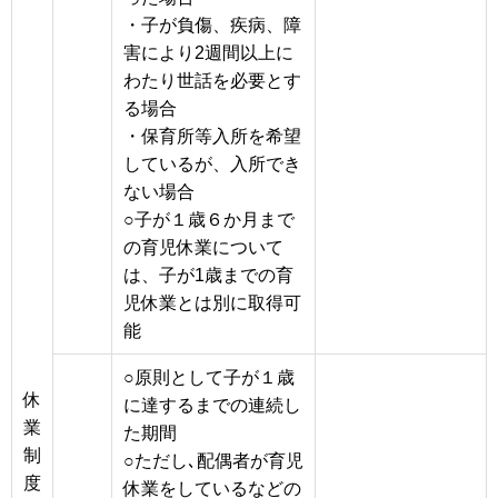
・子が負傷、疾病、障
害により2週間以上に
わたり世話を必要とす
る場合
・保育所等入所を希望
しているが、入所でき
ない場合
○子が１歳６か月まで
の育児休業について
は、子が1歳までの育
児休業とは別に取得可
能
○原則として子が１歳
休
に達するまでの連続し
業
た期間
制
○ただし､配偶者が育児
度
休業をしているなどの