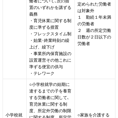
働者について､次の措
定められた労働者
置のいずれかを講ずる
は対象外
義務
１ 勤続１年未満
・育児休業に関する制
の労働者
度に準ずる措置
２ 週の所定労働
・フレックスタイム制
日数が２日以下の
・始業･終業時刻の繰
労働者
上げ、繰下げ
・事業所内保育施設の
設置運営その他これに
準ずる便宜の供与
・テレワーク
○小学校就学の始期に
達するまでの子を養育
する労働者に関して､
育児休業に関する制
度、所定外労働の制限
小学校就
○家族を介護する
に関する制度、所定労