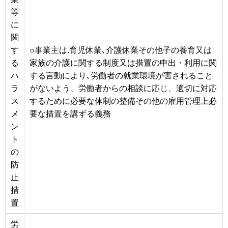
等
に
関
す
○事業主は.育児休業､介護休業その他子の養育又は
る
家族の介護に関する制度又は措置の申出・利用に関
ハ
する言動により､労働者の就業環境が害されること
ラ
がないよう、労働者からの相談に応じ、適切に対応
ス
するために必要な体制の整備その他の雇用管理上必
メ
要な措置を講ずる義務
ン
ト
の
防
止
措
置
労