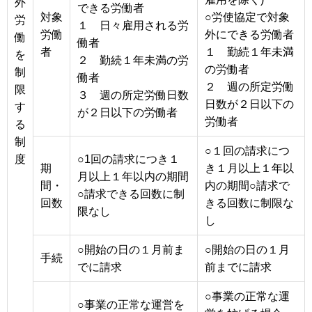
外
できる労働者
対象
○労使協定で対象
労
１ 日々雇用される労
労働
外にできる労働者
働
働者
者
１ 勤続１年未満
を
２ 勤続１年未満の労
の労働者
制
働者
２ 週の所定労働
限
３ 週の所定労働日数
日数が２日以下の
す
が２日以下の労働者
労働者
る
制
○１回の請求につ
度
○1回の請求につき１
期
き１月以上１年以
月以上１年以内の期間
間・
内の期間○請求で
○請求できる回数に制
回数
きる回数に制限な
限なし
し
○開始の日の１月前ま
○開始の日の１月
手続
でに請求
前までに請求
○事業の正常な運
○事業の正常な運営を