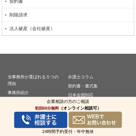
契約書
削除請求
法人破産（会社破産）
当事務所が選ばれる５つの
弁護士コラム
理由
契約書・書式集
事務所紹介
日本全国対応
企業相談の方のご相談
弁護士等紹介
ご相談の流れ
（オンライン相談可）
初回60分無料
顧問弁護士のメリット
講演・セミナー実績
弁護士費用
アクセスマップ
顧問契約
お問い合わせ
24時間予約受付・年中無休