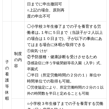
日までに申出撤回可
○上記の場合、原則再
度の申出不可
◯小学校３年生修了までの子を養育する労
働者は､１年に５日まで（当該子が２人以上
の場合は１０日まで)、子が以下の事由にあ
てはまる場合に休暇が取得できる
①病気･けが
制度
②予防接種・健康診断を受けさせるため
の内
子
③感染症に伴う学級閉鎖等④入園（入学）式、
容
の
卒園式
看
◯半日（所定労働時間の２分の１）単位や
護
時間単位での取得も可能。
等
◯労使協定により、所定労働時間の２分の１以
休
外の時間数を半日と定めることも可能
暇
○
小学校３年生修了
までの子を養育する労働