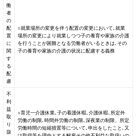
働
者
の
配
○就業場所の変更を伴う配置の変更において､就業
置
場所の変更により就業しつつ子の養育や家族の介護
に
を行うことが困難となる労働者がいるときは､その
関
子の養育や家族の介護の状況に配慮する義務
す
る
配
慮
不
利
益
○育児一介護休業､子の看護休暇､介護休暇､所定外
取
労働の制限､時間外労働の制限､深夜業の制限、所定
り
労働時間の短縮措置等について､申出をしたこと､又
扱
は取得等を理由とする解雇その他不利益な取扱いの