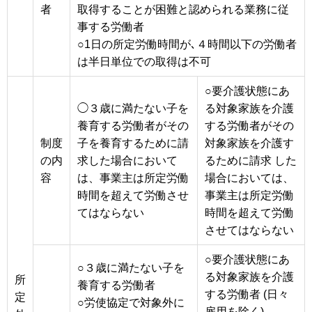
者
取得することが困難と認められる業務に従
事する労働者
○1日の所定労働時間が､４時間以下の労働者
は半日単位での取得は不可
○要介護状態にあ
◯３歳に満たない子を
る対象家族を介護
養育する労働者がその
する労働者がその
制度
子を養育するために請
対象家族を介護す
の内
求した場合において
るために請求 した
容
は、事業主は所定労働
場合においては、
時間を超えて労働させ
事業主は所定労働
てはならない
時間を超えて労働
させてはならない
○要介護状態にあ
○３歳に満たない子を
る対象家族を介護
所
養育する労働者
する労働者 (日々
定
○労使協定で対象外に
雇用を除く)