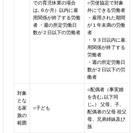
での育児休業の場合
○労使協定で対象
は､６か月）以内に雇
外にできる労働者
用関係が終了する労働
・雇用された期間
者 ・週の所定労働日
が１年未満の労働
数が２日以下の労働者
者
・９３日以内に雇
用関係が終了する
労働者
・週の所定労働日
数が２日以下の労
働者
○配偶者（事実婚
対象
を含む｡以下同
とな
じ｡） 父母、子、
る家
○子ども
配偶者の父母 祖父
族の
母、兄弟姉妹及び
範囲
孫