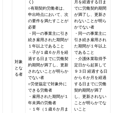
く)
月を経過する日ま
○有期契約労働者は、
でに労働契約期間
申出時点において、次
が満了し、更新さ
の要件を満たすことが
れないことが明ら
必要
かでない者
・同一の事業主に引き
・同一の事業主に
続き雇用された期間が
引き続き雇用され
１年以上であること
た期間が１年以上
・子が１歳６か月を経
であること
過する日までに労働契
・介護休業取得予
対象
約期間が満了し、更新
定日から起算して
とな
されないことが明らか
９３日 経過する日
る者
でない者
から６か月を経過
○労使協定で対象外に
する日までに労働
できる労働者
契約期間が満了
・雇用された期間が１
し、更新されない
年未満の労働者
ことが明らかでな
・１年（１歳６か月ま
いこと