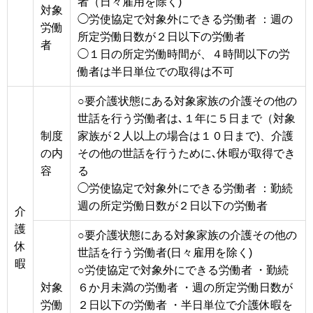
者（日々雇用を除く)
対象
◯労使協定で対象外にできる労働者 ：週の
労働
所定労働日数が２日以下の労働者
者
◯１日の所定労働時間が、４時間以下の労
働者は半日単位での取得は不可
○要介護状態にある対象家族の介護その他の
世話を行う労働者は､１年に５日まで（対象
制度
家族が２人以上の場合は１０日まで)、介護
の内
その他の世話を行うために､休暇が取得でき
容
る
◯労使協定で対象外にできる労働者 ：勤続
週の所定労働日数が２日以下の労働者
介
護
○要介護状態にある対象家族の介護その他の
休
世話を行う労働者(日々雇用を除く)
暇
○労使協定で対象外にできる労働者 ・勤続
対象
６か月未満の労働者 ・週の所定労働日数が
労働
２日以下の労働者 ・半日単位で介護休暇を