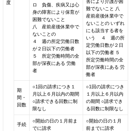
害により介護が困
度
ロ 負傷、疾病又は心
難でないこと 八
身の障害により保育が
産前産後休業中で
困難でないこと
ないことの いずれ
八 産前産後休業中で
にも該当する者を
ないことの
いう ４ 週の所
４ 週の所定労働日数
定労働日数が２日
が２日以下の労働者
以下の労働者 ５
５ 所定労働時間の全
所定労働時間の全
部が深夜にある 労働
部が深夜にある 労
者
働者
○1回の請求につき１
○1回の請求につき
期
月以上６月以内の期間
１月以上６月以内
間・
○請求できる回数に制
の期間 ○請求でき
回数
限なし
る回数に制限なし
○開始の日の１月前ま
○開始の日の１月
手続
でに請求
前までに請求