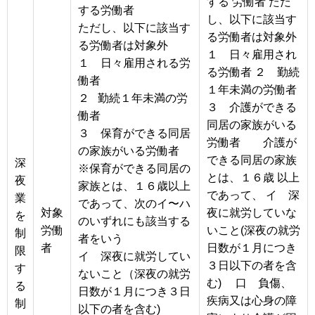
する 労働者 ただ
する労働者
し、以下に該当す
ただし、以下に該当す
る労働者は対象外
る労働者は対象外
１ 日々雇用され
１ 日々雇用される労
る労働者 ２ 勤続
働者
１年未満の労働者
２ 勤続１年未満の労
３ 介護ができる
働者
同居の家族がいる
３ 保育ができる同居
労働者 介護が
の家族がいる労働者
できる同居の家族
深
※保育ができる同居の
とは、１６歳 以上
夜
家族とは、１６歳以上
であって、 イ 深
業
であって、次のイ〜ハ
対象
夜に就労していな
を
のいずれにも該当する
労働
いこと(深夜の就労
制
者をいう
者
日数が１月につき
限
イ 深夜に就労してい
３日以下の者を含
す
ないこと（深夜の就労
む) 口 負傷、
る
日数が１月につき３日
疾病又は心身の障
制
以下の者を含む)