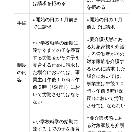
は請求を拒める
を拒める
○開始の日の１月前ま
○開始の日の１月
手続
でに請求
前までに請求
○要介護状態にあ
○小学校就学の始期に
る対象家族を介護
達するまでの子を養育
する労働者がその
する労働者がその子を
対象家族を介護す
制度
養育するために請求し
るために請求 した
の内
た場合においては、事
場合においては、
容
業主は午後１０時～午
事業主は午後１０
前５時（｢深夜｣）にお
時～午前５時(｢深
いて労働させてはなら
夜｣)において労働
ない
させては ならない
○要介護状態にあ
○小学校就学の始期に
る対象家族を介護
達するまでの子を養育