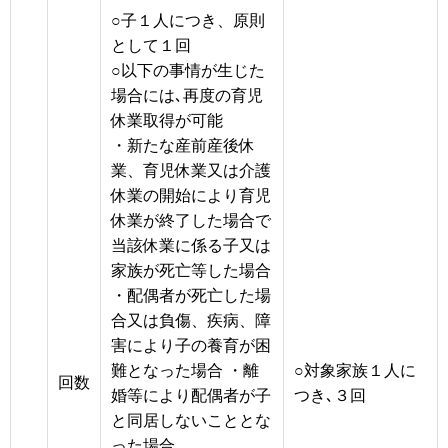
○子１人につき、原則
として１回
○以下の事情が生じた
場合には､再度の育児
休業取得が可能
・新たな産前産後休
業、育児休業又は介護
休業の開始により育児
休業が終了した場合で
当該休業に係る子又は
家族が死亡等した場合
・配偶者が死亡した場
合又は負傷、疾病、障
害により子の養育が困
難となった場合 ・離
○対象家族１人に
回数
婚等により配偶者が子
つき､３回
と同居しないこととな
った場合