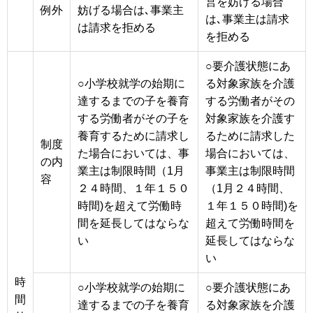
営を妨げる場合
例外
妨げる場合は､事業主
は､事業主は請求
は請求を拒める
を拒める
○要介護状態にあ
○小学校就学の始期に
る対象家族を介護
達するまでの子を養育
する労働者がその
する労働者がその子を
対象家族を介護す
養育するために請求し
るために請求した
制度
た場合においては、事
場合においては、
の内
業主は制限時間（1月
事業主は制限時間
容
２４時間、１年１５０
（1月２４時間、
時間)を超えて労働時
１年１５０時間)を
間を延長してはならな
超えて労働時間を
い
延長してはならな
い
時
○小学校就学の始期に
○要介護状態にあ
間
達するまでの子を養育
る対象家族を介護