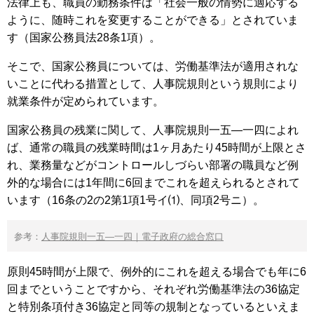
法律上も、職員の勤務条件は「社会一般の情勢に適応する
ように、随時これを変更することができる」とされていま
す（国家公務員法28条1項）。
そこで、国家公務員については、労働基準法が適用されな
いことに代わる措置として、人事院規則という規則により
就業条件が定められています。
国家公務員の残業に関して、人事院規則一五―一四によれ
ば、通常の職員の残業時間は1ヶ月あたり45時間が上限とさ
れ、業務量などがコントロールしづらい部署の職員など例
外的な場合には1年間に6回までこれを超えられるとされて
います（16条の2の2第1項1号イ⑴、同項2号ニ）。
参考：
人事院規則一五―一四｜電子政府の総合窓口
原則45時間が上限で、例外的にこれを超える場合でも年に6
回までということですから、それぞれ労働基準法の36協定
と特別条項付き36協定と同等の規制となっているといえま