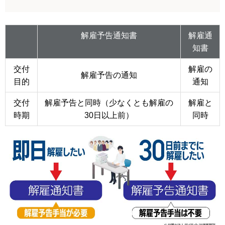
解雇予告通知書
解雇通
知書
交付
解雇の
解雇予告の通知
目的
通知
交付
解雇予告と同時（少なくとも解雇の
解雇と
時期
30日以上前）
同時