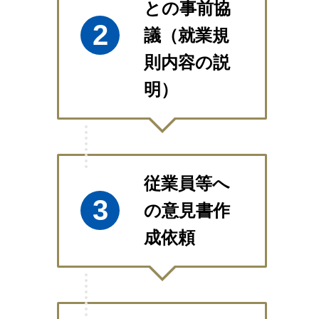
との事前協
2
議（就業規
則内容の説
明）
従業員等へ
3
の意見書作
成依頼