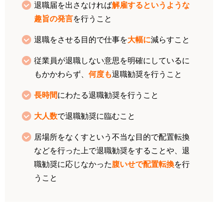
退職届を出さなければ
解雇する
というような
趣旨の発言
を行うこと
退職をさせる目的で仕事を
大幅に
減らすこと
従業員が退職しない意思を明確にしているに
もかかわらず、
何度も
退職勧奨を行うこと
長時間
にわたる退職勧奨を行うこと
大人数
で退職勧奨に臨むこと
居場所をなくすという不当な目的で配置転換
などを行った上で退職勧奨をすることや、退
職勧奨に応じなかった
腹いせで配置転換
を行
うこと