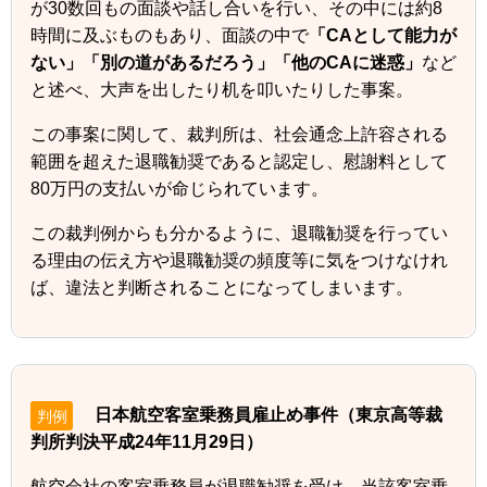
が30数回もの面談や話し合いを行い、その中には約8
時間に及ぶものもあり、面談の中で
「CAとして能力が
ない」「別の道があるだろう」「他のCAに迷惑」
など
と述べ、大声を出したり机を叩いたりした事案。
この事案に関して、裁判所は、社会通念上許容される
範囲を超えた退職勧奨であると認定し、慰謝料として
80万円の支払いが命じられています。
この裁判例からも分かるように、退職勧奨を行ってい
る理由の伝え方や退職勧奨の頻度等に気をつけなけれ
ば、違法と判断されることになってしまいます。
日本航空客室乗務員雇止め事件（東京高等裁
判例
判所判決平成24年11月29日）
航空会社の客室乗務員が退職勧奨を受け、当該客室乗