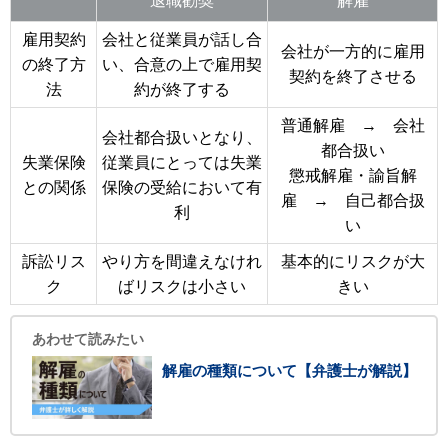
退職勧奨
解雇
雇用契約
会社と従業員が話し合
会社が一方的に雇用
の終了方
い、合意の上で雇用契
契約を終了させる
法
約が終了する
普通解雇 → 会社
会社都合扱いとなり、
都合扱い
失業保険
従業員にとっては失業
懲戒解雇・諭旨解
との関係
保険の受給において有
雇 → 自己都合扱
利
い
訴訟リス
やり方を間違えなけれ
基本的にリスクが大
ク
ばリスクは小さい
きい
あわせて読みたい
解雇の種類について【弁護士が解説】