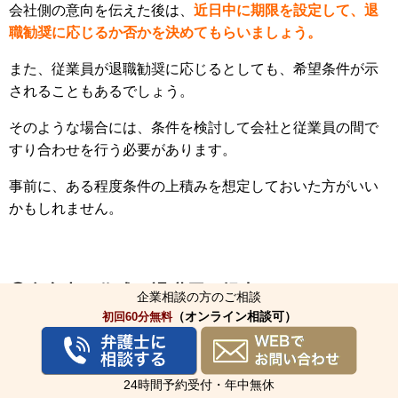
会社側の意向を伝えた後は、
近日中に期限を設定して、退
職勧奨に応じるか否かを決めてもらいましょう。
また、従業員が退職勧奨に応じるとしても、希望条件が示
されることもあるでしょう。
そのような場合には、条件を検討して会社と従業員の間で
すり合わせを行う必要があります。
事前に、ある程度条件の上積みを想定しておいた方がいい
かもしれません。
⑤合意書の作成・退職届の提出
企業相談の方のご相談
（オンライン相談可）
初回60分無料
退職に関する合意がまとまった後は、
合意の上で退職した
ことを示す合意書を作成するか、退職届を提出してもらっ
てください。
24時間予約受付・年中無休