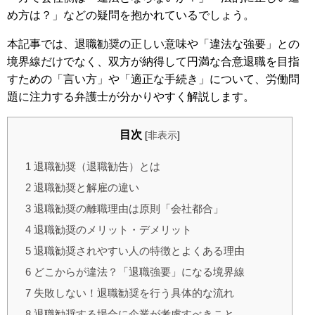
め方は？」などの疑問を抱かれているでしょう。
本記事では、退職勧奨の正しい意味や「違法な強要」との
境界線だけでなく、双方が納得して円満な合意退職を目指
すための「言い方」や「適正な手続き」について、労働問
題に注力する弁護士が分かりやすく解説します。
目次
[
非表示
]
1
退職勧奨（退職勧告）とは
2
退職勧奨と解雇の違い
3
退職勧奨の離職理由は原則「会社都合」
4
退職勧奨のメリット・デメリット
5
退職勧奨されやすい人の特徴とよくある理由
6
どこからが違法？「退職強要」になる境界線
7
失敗しない！退職勧奨を行う具体的な流れ
8
退職勧奨する場合に企業が考慮すべきこと