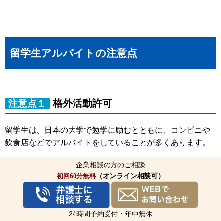
留学生アルバイトの注意点
格外活動許可
注意点１
留学生は、日本の大学で勉学に励むとともに、コンビニや
飲食店などでアルバイトをしていることが多くあります。
こうしたアルバイト生は、留学という在留資格で就労をし
企業相談の方のご相談
ているわけですので、資格外活動に当たります。
（オンライン相談可）
初回60分無料
現在、日本での資格外活動による労働者は 29万7012人にの
ぼっています。
24時間予約受付・年中無休