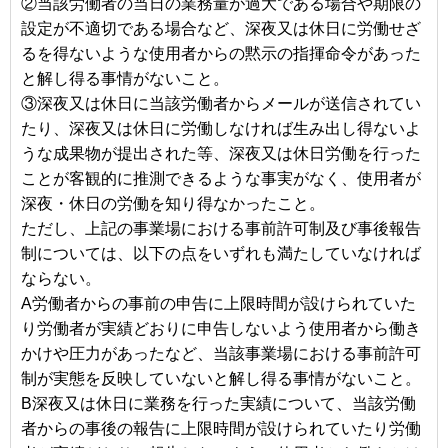
②当該労働者の当日の業務量が過大である場合や期限の
設定が不適切である場合など、深夜又は休日に労働せざ
るを得ないような使用者からの黙示の指揮命令があった
と解し得る事情がないこと。
③深夜又は休日に当該労働者からメールが送信されてい
たり、深夜又は休日に労働しなければ生み出し得ないよ
うな成果物が提出された等、深夜又は休日労働を行った
ことが客観的に推測できるような事実がなく、使用者が
深夜・休日の労働を知り得なかったこと。
ただし、上記の事業場における事前許可制及び事後報告
制については、以下の点をいずれも満たしていなければ
ならない。
A労働者からの事前の申告に上限時間が設けられていた
り労働者が実績どおりに申告しないよう使用者から働き
かけや圧力があったなど、当該事業場における事前許可
制が実態を反映していないと解し得る事情がないこと。
B深夜又は休日に業務を行った実績について、当該労働
者からの事後の報告に上限時間が設けられていたり労働