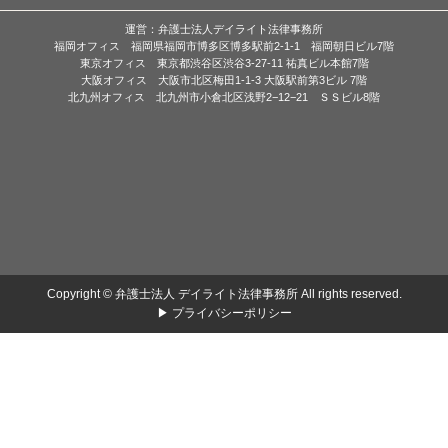
運営：弁護士法人デイライト法律事務所
福岡オフィス 福岡県福岡市博多区博多駅前2-1-1 福岡朝日ビル7階
東京オフィス 東京都渋谷区渋谷3-27-11 祐真ビル本館7階
大阪オフィス 大阪市北区梅田1-1-3 大阪駅前第3ビル 7階
北九州オフィス 北九州市小倉北区浅野2−12−21 ＳＳビル8階
Copyright © 弁護士法人 デイライト法律事務所 All rights reserved.
▶ プライバシーポリシー