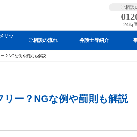
ご相談
012
24時
メリッ
ご相談の流れ
弁護士等紹介
ー？NGな例や罰則も解説
フリー？NGな例や罰則も解説