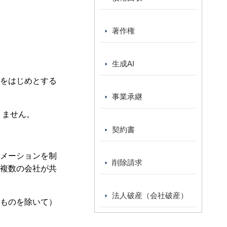
著作権
生成AI
をはじめとする
事業承継
りません。
契約書
メーションを制
削除請求
複数の会社が共
法人破産（会社破産）
ものを除いて）