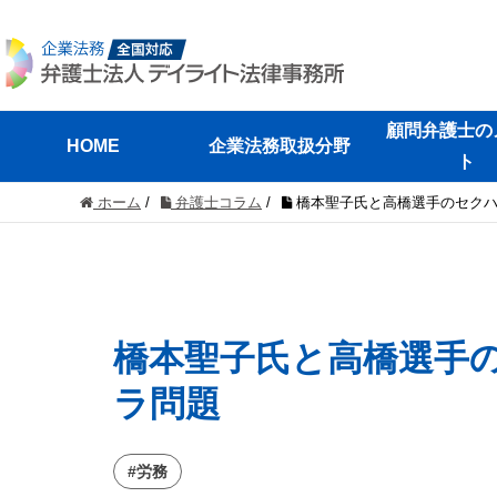
顧問弁護士の
HOME
企業法務取扱分野
ト
ホーム
/
弁護士コラム
/
橋本聖子氏と高橋選手のセク
橋本聖子氏と高橋選手
ラ問題
#労務