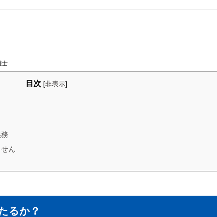
護士
目次
[
非表示
]
義務
ません
たるか？