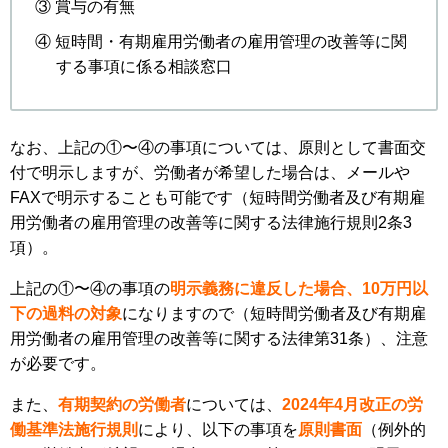
③ 賞与の有無
④ 短時間・有期雇用労働者の雇用管理の改善等に関
する事項に係る相談窓口
なお、上記の①〜④の事項については、原則として書面交
付で明示しますが、労働者が希望した場合は、メールや
FAXで明示することも可能です（短時間労働者及び有期雇
用労働者の雇用管理の改善等に関する法律施行規則2条3
項）。
上記の①〜④の事項の
明示義務に違反した場合、10万円以
下の過料の対象
になりますので（短時間労働者及び有期雇
用労働者の雇用管理の改善等に関する法律第31条）、注意
が必要です。
また、
有期契約の労働者
については、
2024年4月改正の労
働基準法施行規則
により、以下の事項を
原則書面
（例外的