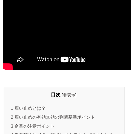
目次
[
非表示
]
1
雇い止めとは？
2
雇い止めの有効無効の判断基準ポイント
3
企業の注意ポイント